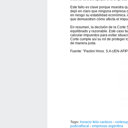
Este fallo es clave porque muestra q
dejó en claro que ninguna empresa d
en riesgo su estabilidad económica. 
que demuestren cómo afecta el impu
En resumen, la decisión de la Corte 
equilibrado y razonable. Este caso ta
calcular impuestos para evitar situac
Corte cumple así su rol de proteger 
de manera justa.
Fuente: “Paolini Hnos. S.A c/EN-AFI
Tags:
horacio felix cardozo
-
cortesu
justiciafiscal
-
empresas argentina