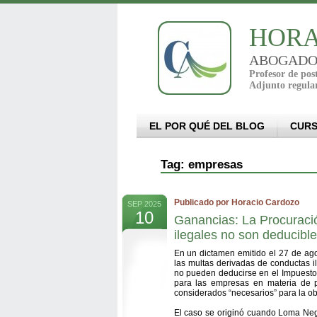
HORA
ABOGADO - 
Profesor de po
Adjunto regula
EL POR QUÉ DEL BLOG
CUR
Tag: empresas
Publicado por Horacio Cardozo
SEP 2025
10
Ganancias: La Procuració
ilegales no son deducibl
En un dictamen emitido el 27 de ago
las multas derivadas de conductas 
no pueden deducirse en el Impuesto 
para las empresas en materia de pl
considerados “necesarios” para la ob
El caso se originó cuando Loma Negr