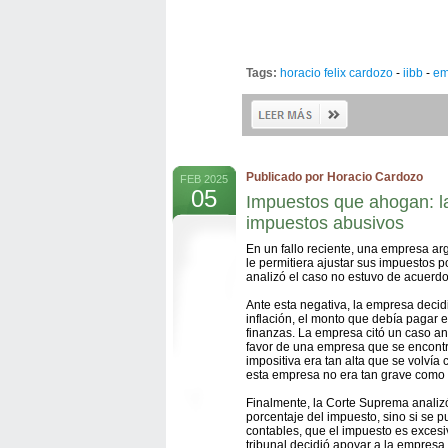
Tags:
horacio felix cardozo
-
iibb
-
em
Publicado por Horacio Cardozo
FEB 2025
05
Impuestos que ahogan: la
impuestos abusivos
En un fallo reciente, una empresa ar
le permitiera ajustar sus impuestos p
analizó el caso no estuvo de acuerdo
Ante esta negativa, la empresa decidi
inflación, el monto que debía pagar 
finanzas. La empresa citó un caso ant
favor de una empresa que se encontr
impositiva era tan alta que se volvía 
esta empresa no era tan grave como l
Finalmente, la Corte Suprema analizó
porcentaje del impuesto, sino si se
contables, que el impuesto es excesiv
tribunal decidió apoyar a la empresa y