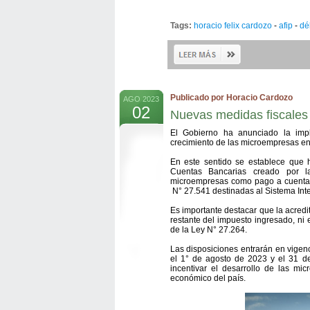
Tags:
horacio felix cardozo
-
afip
-
dé
Publicado por Horacio Cardozo
AGO 2023
02
Nuevas medidas fiscales
El Gobierno ha anunciado la impl
crecimiento de las microempresas en 
En este sentido se establece que 
Cuentas Bancarias creado por l
microempresas como pago a cuenta d
N° 27.541 destinadas al Sistema Inte
Es importante destacar que la acredi
restante del impuesto ingresado, ni e
de la Ley N° 27.264.
Las disposiciones entrarán en vigen
el 1° de agosto de 2023 y el 31 d
incentivar el desarrollo de las mic
económico del país.