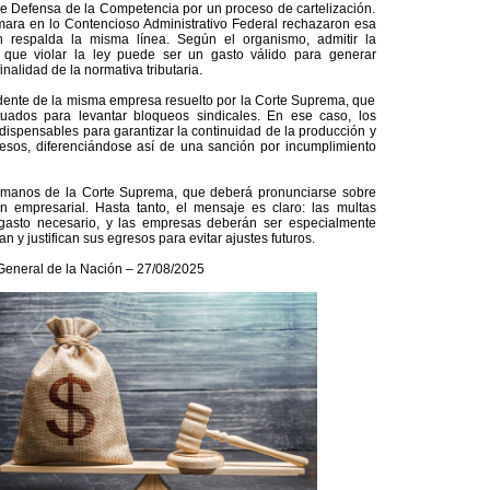
de Defensa de la Competencia por un proceso de cartelización.
mara en lo Contencioso Administrativo Federal rechazaron esa
ón respalda la misma línea. Según el organismo, admitir la
 que violar la ley puede ser un gasto válido para generar
nalidad de la normativa tributaria.
dente de la misma empresa resuelto por la Corte Suprema, que
tuados para levantar bloqueos sindicales. En ese caso, los
ispensables para garantizar la continuidad de la producción y
resos, diferenciándose así de una sanción por incumplimiento
n manos de la Corte Suprema, que deberá pronunciarse sobre
ón empresarial. Hasta tanto, el mensaje es claro: las multas
gasto necesario, y las empresas deberán ser especialmente
n y justifican sus egresos para evitar ajustes futuros.
General de la Nación – 27/08/2025