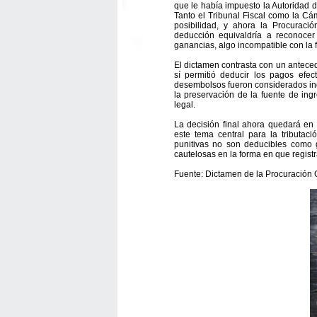
que le había impuesto la Autoridad 
Tanto el Tribunal Fiscal como la Cá
posibilidad, y ahora la Procuraci
deducción equivaldría a reconocer
ganancias, algo incompatible con la fi
El dictamen contrasta con un antece
sí permitió deducir los pagos efec
desembolsos fueron considerados ind
la preservación de la fuente de ing
legal.
La decisión final ahora quedará e
este tema central para la tributaci
punitivas no son deducibles como 
cautelosas en la forma en que registra
Fuente: Dictamen de la Procuración 