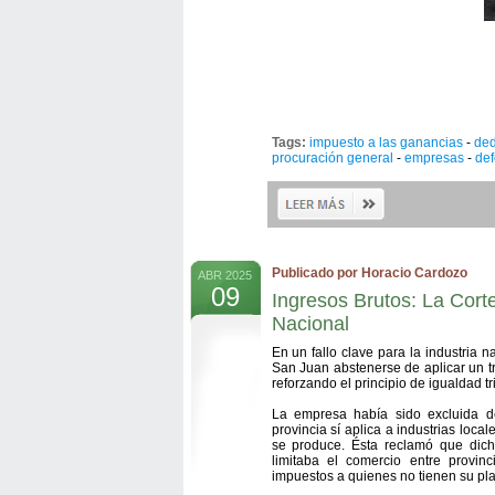
Tags:
impuesto a las ganancias
-
ded
procuración general
-
empresas
-
def
Publicado por Horacio Cardozo
ABR 2025
09
Ingresos Brutos: La Corte
Nacional
En un fallo clave para la industria 
San Juan abstenerse de aplicar un tr
reforzando el principio de igualdad tri
La empresa había sido excluida d
provincia sí aplica a industrias loca
se produce. Ésta reclamó que dicha
limitaba el comercio entre provi
impuestos a quienes no tienen su pl