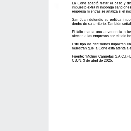
La Corte aceptó tratar el caso y d
impuesto extra ni imponga sanciones 
empresa mientras se analiza si el imp
San Juan defendió su política impos
dentro de su territorio. También seña
El fallo marca una advertencia a la
afecten a las empresas por el solo he
Este tipo de decisiones impactan e
muestran que la Corte está atenta a e
Fuente: “Molino Cañuelas S.A.C.I.F.I.
CSJN, 3 de abril de 2025.