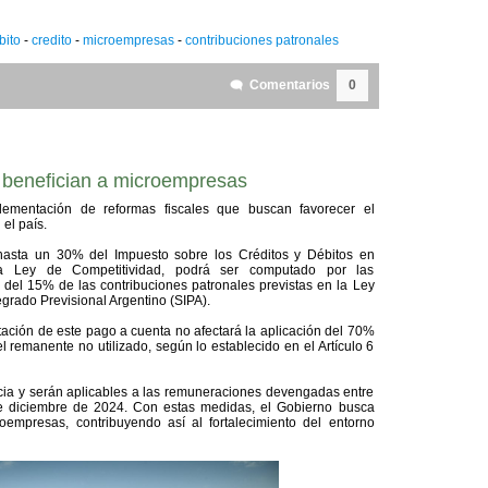
bito
-
credito
-
microempresas
-
contribuciones patronales
Comentarios
0
 benefician a microempresas
ementación de reformas fiscales que buscan favorecer el
el país.
hasta un 30% del Impuesto sobre los Créditos y Débitos en
a Ley de Competitividad, podrá ser computado por las
el 15% de las contribuciones patronales previstas en la Ley
grado Previsional Argentino (SIPA).
tación de este pago a cuenta no afectará la aplicación del 70%
l remanente no utilizado, según lo establecido en el Artículo 6
cia y serán aplicables a las remuneraciones devengadas entre
e diciembre de 2024. Con estas medidas, el Gobierno busca
roempresas, contribuyendo así al fortalecimiento del entorno