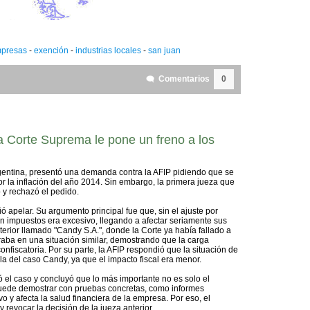
presas
-
exención
-
industrias locales
-
san juan
Comentarios
0
 Corte Suprema le pone un freno a los
gentina, presentó una demanda contra la AFIP pidiendo que se
or la inflación del año 2014. Sin embargo, la primera jueza que
 y rechazó el pedido.
ó apelar. Su argumento principal fue que, sin el ajuste por
en impuestos era excesivo, llegando a afectar seriamente sus
erior llamado "Candy S.A.", donde la Corte ya había fallado a
aba en una situación similar, demostrando que la carga
confiscatoria. Por su parte, la AFIP respondió que la situación de
a del caso Candy, ya que el impacto fiscal era menor.
 el caso y concluyó que lo más importante no es solo el
 puede demostrar con pruebas concretas, como informes
o y afecta la salud financiera de la empresa. Por eso, el
 revocar la decisión de la jueza anterior.