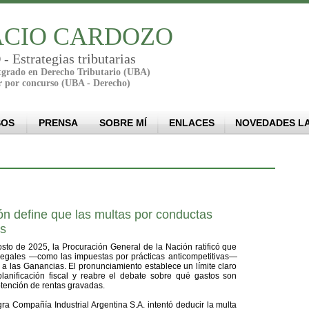
CIO CARDOZO
Estrategias tributarias
stgrado en Derecho Tributario (UBA)
r por concurso (UBA - Derecho)
SOS
PRENSA
SOBRE MÍ
ENLACES
NOVEDADES L
n define que las multas por conductas
es
sto de 2025, la Procuración General de la Nación ratificó que
ilegales —como las impuestas por prácticas anticompetitivas—
a las Ganancias. El pronunciamiento establece un límite claro
anificación fiscal y reabre el debate sobre qué gastos son
tención de rentas gravadas.
a Compañía Industrial Argentina S.A. intentó deducir la multa