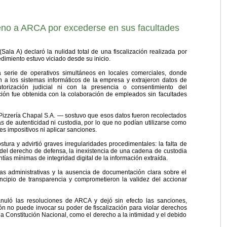
reno a ARCA por excederse en sus facultades
(Sala A) declaró la nulidad total de una fiscalización realizada por
imiento estuvo viciado desde su inicio.
a serie de operativos simultáneos en locales comerciales, donde
 a los sistemas informáticos de la empresa y extrajeron datos de
utorización judicial ni con la presencia o consentimiento del
ción fue obtenida con la colaboración de empleados sin facultades
Pizzería Chapal S.A. — sostuvo que esos datos fueron recolectados
as de autenticidad ni custodia, por lo que no podían utilizarse como
es impositivos ni aplicar sanciones.
stura y advirtió graves irregularidades procedimentales: la falta de
n del derecho de defensa, la inexistencia de una cadena de custodia
ías mínimas de integridad digital de la información extraída.
s administrativas y la ausencia de documentación clara sobre el
incipio de transparencia y comprometieron la validez del accionar
anuló las resoluciones de ARCA y dejó sin efecto las sanciones,
n no puede invocar su poder de fiscalización para violar derechos
a Constitución Nacional, como el derecho a la intimidad y el debido