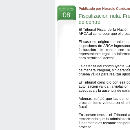
Publicado por Horacio Cardozo
OCT 2025
08
Fiscalización nula: F
de control
El Tribunal Fiscal de la Nación 
ARCA al comprobar que el proced
El caso se originó durante un
inspectores de ARCA ingresaron
facturación sin contar con a
representante legal. La informa
para permitir el acceso.
La defensa del contribuyente —
de manera irregular, sin garantí
prueba válida para realizar ajust
El Tribunal coincidió con esa po
autorización válida, la violació
adecuada y la ausencia de garant
Además, señaló que las demora
procedimiento vulneraron el pr
fiscal.
En consecuencia, el Tribunal 
remarcando que la administració
fundamentales reconocidos por l
proceso.