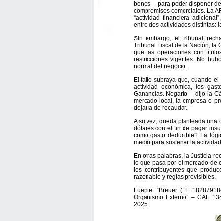
bonos— para poder disponer de e
compromisos comerciales. La AF
“actividad financiera adiciona
entre dos actividades distintas: l
Sin embargo, el tribunal recha
Tribunal Fiscal de la Nación, la
que las operaciones con título
restricciones vigentes. No hub
normal del negocio.
El fallo subraya que, cuando el
actividad económica, los gas
Ganancias. Negarlo —dijo la Cám
mercado local, la empresa o pr
dejaría de recaudar.
A su vez, queda planteada una cu
dólares con el fin de pagar in
como gasto deducible? La lógic
medio para sostener la actividad
En otras palabras, la Justicia r
lo que pasa por el mercado de 
los contribuyentes que produ
razonable y reglas previsibles.
Fuente: “Breuer (TF 18287918-
Organismo Externo” – CAF 134
2025.