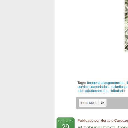
Tags:
impuestoalasganancias
-
serviciosexportados
-
estudiosju
mercadodecambios
-
tributario
Publicado por Horacio Cardozo
OCT 2025
29
El Tribunal Fiscal fre