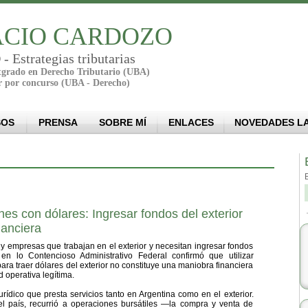
CIO CARDOZO
Estrategias tributarias
stgrado en Derecho Tributario (UBA)
r por concurso (UBA - Derecho)
SOS
PRENSA
SOBRE MÍ
ENLACES
NOVEDADES L
es con dólares: Ingresar fondos del exterior
nanciera
s y empresas que trabajan en el exterior y necesitan ingresar fondos
n lo Contencioso Administrativo Federal confirmó que utilizar
para traer dólares del exterior no constituye una maniobra financiera
 operativa legítima.
urídico que presta servicios tanto en Argentina como en el exterior.
el país, recurrió a operaciones bursátiles —la compra y venta de