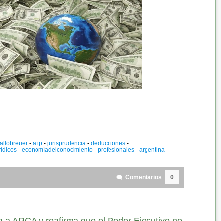
fallobreuer
-
afip
-
jurisprudencia
-
deducciones
-
rídicos
-
economíadelconocimiento
-
profesionales
-
argentina
-
Comentarios
0
na a ARCA y reafirma que el Poder Ejecutivo no