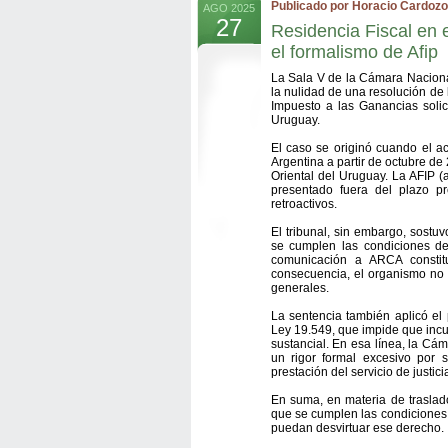
Publicado por Horacio Cardozo
AGO 2025
27
Residencia Fiscal en e
el formalismo de Afip
La Sala V de la Cámara Naciona
la nulidad de una resolución de 
Impuesto a las Ganancias soli
Uruguay.
El caso se originó cuando el ac
Argentina a partir de octubre de
Oriental del Uruguay. La AFIP 
presentado fuera del plazo p
retroactivos.
El tribunal, sin embargo, sost
se cumplen las condiciones de
comunicación a ARCA constitu
consecuencia, el organismo no 
generales.
La sentencia también aplicó el 
Ley 19.549, que impide que inc
sustancial. En esa línea, la Cá
un rigor formal excesivo por 
prestación del servicio de justici
En suma, en materia de traslado
que se cumplen las condiciones 
puedan desvirtuar ese derecho.