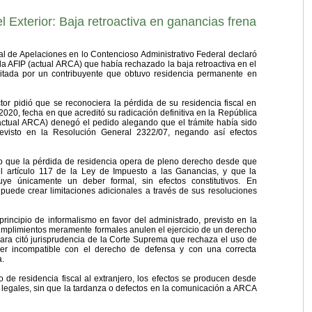
l Exterior: Baja retroactiva en ganancias frena
l de Apelaciones en lo Contencioso Administrativo Federal declaró
la AFIP (actual ARCA) que había rechazado la baja retroactiva en el
citada por un contribuyente que obtuvo residencia permanente en
tor pidió que se reconociera la pérdida de su residencia fiscal en
 2020, fecha en que acreditó su radicación definitiva en la República
(actual ARCA) denegó el pedido alegando que el trámite había sido
revisto en la Resolución General 2322/07, negando así efectos
uvo que la pérdida de residencia opera de pleno derecho desde que
l artículo 117 de la Ley de Impuesto a las Ganancias, y que la
ye únicamente un deber formal, sin efectos constitutivos. En
puede crear limitaciones adicionales a través de sus resoluciones
principio de informalismo en favor del administrado, previsto en la
umplimientos meramente formales anulen el ejercicio de un derecho
mara citó jurisprudencia de la Corte Suprema que rechaza el uso de
ser incompatible con el derecho de defensa y con una correcta
a.
 de residencia fiscal al extranjero, los efectos se producen desde
legales, sin que la tardanza o defectos en la comunicación a ARCA