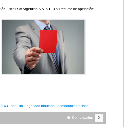
ión – “Krill Sat Argentina S.A. c/ DGI s/ Recurso de apelación” –
27743
-
afip
-
tfn
-
legalidad tributaria
-
asesoramiento fiscal
Comentarios
0