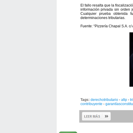
El fallo resalta que la fiscalizac
información privada sin orden j
Cualquier prueba obtenida f
determinaciones tributarias.
Fuente: “Pizzería Chapal S.A. c/ 
Tags:
derechotributario
-
afip
-
tr
contribuyente
-
garantíasconstit