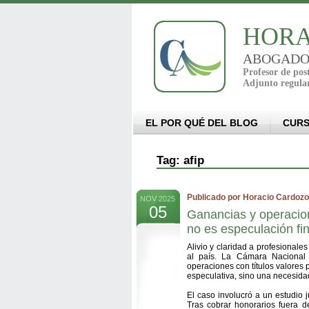
HORA
ABOGADO - 
Profesor de po
Adjunto regula
EL POR QUÉ DEL BLOG
CUR
Tag: afip
Publicado por Horacio Cardozo
NOV 2025
05
Ganancias y operacion
no es especulación fi
Alivio y claridad a profesionale
al país. La Cámara Nacional e
operaciones con títulos valores 
especulativa, sino una necesidad
El caso involucró a un estudio j
Tras cobrar honorarios fuera d