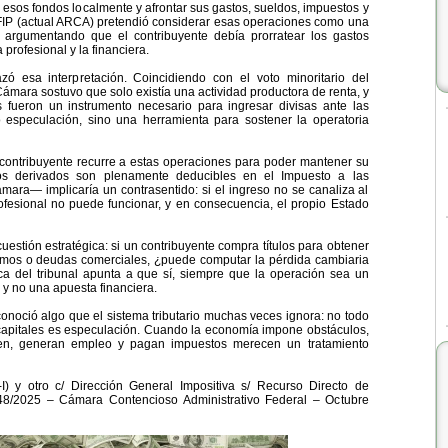
sos fondos localmente y afrontar sus gastos, sueldos, impuestos y
IP (actual ARCA) pretendió considerar esas operaciones como una
l”, argumentando que el contribuyente debía prorratear los gastos
a profesional y la financiera.
zó esa interpretación. Coincidiendo con el voto minoritario del
 Cámara sostuvo que solo existía una actividad productora de renta, y
s fueron un instrumento necesario para ingresar divisas ante las
o especulación, sino una herramienta para sostener la operatoria
 contribuyente recurre a estas operaciones para poder mantener su
tos derivados son plenamente deducibles en el Impuesto a las
ara— implicaría un contrasentido: si el ingreso no se canaliza al
ofesional no puede funcionar, y en consecuencia, el propio Estado
estión estratégica: si un contribuyente compra títulos para obtener
sumos o deudas comerciales, ¿puede computar la pérdida cambiaria
a del tribunal apunta a que sí, siempre que la operación sea un
 y no una apuesta financiera.
econoció algo que el sistema tributario muchas veces ignora: no todo
capitales es especulación. Cuando la economía impone obstáculos,
cen, generan empleo y pagan impuestos merecen un tratamiento
I) y otro c/ Dirección General Impositiva s/ Recurso Directo de
8/2025 – Cámara Contencioso Administrativo Federal – Octubre