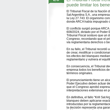
puede limitar los bene
El Tribunal Fiscal de la Nación di
Sat Argentina S.A., una empresa
la Ley 27.743. El organismo cons
donde ARCA había impugnado comp
El conflicto surgió porque ARCA 
608/2024, dictado por el Poder E
Tribunal Fiscal sostuvo que un de
Congreso, recordando que el princ
vía reglamentaria derechos o ben
En su fallo, el Tribunal recordó 
de crear, modificar o condicionar 
los efectos del blanqueo median
reglamentario y vulnera el equili
En consecuencia, el Tribunal dec
empresa todos los beneficios de 
términos originales.
El pronunciamiento tiene un alc
Poder Ejecutivo deben actuar dentr
que el Congreso aprobó expresam
interpretaciones extensivas en pe
En definitiva, el fallo “Krill Sat
blanqueo deben aplicarse exact
introducidas por la reglamentaci
la decisión representa una garan