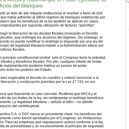
ficios del blanqueo
ctó un fallo de alto impacto institucional al resolver a favor de Krill
 que había adherido al último régimen de blanqueo establecido por
ideró que los beneficios de la ley también se aplican en casos
robantes por supuesta utilización de facturas “apócrifas”.
negó la liberación de las deudas fiscales invocando el Decreto
jecutivo, que restringía los alcances del régimen. Sin embargo, el
creto no puede modificar ni restringir lo dispuesto por una ley del
ipio de legalidad tributaria impide a la Administración alterar por
eficios fiscales.
un principio constitucional central: solo el Congreso tiene la potestad
tributos y beneficios fiscales. Por ello, cualquier intento de limitar
te reglamentación posterior implica un exceso de poder
brio entre los poderes del Estado.
laró inaplicable el decreto en cuestión y ordenó reconocer a la
liberación y condonación previstos por la Ley 27.743, en sus
ance que trasciende el caso concreto. Reafirma que ARCA y el
o de los límites de la ley, sin reinterpretar ni restringir beneficios
ente. La legalidad tributaria —señaló el fallo— no admite
rjuicio del contribuyente.
 Argentina S.A. c/ DGI” marca un precedente clave: los beneficios del
amente como fueron aprobados por el Congreso, sin limitaciones
ón. Para las empresas que regularizaron activos conforme a la ley,
tía de previsibilidad y un reconocimiento al principio de seguridad