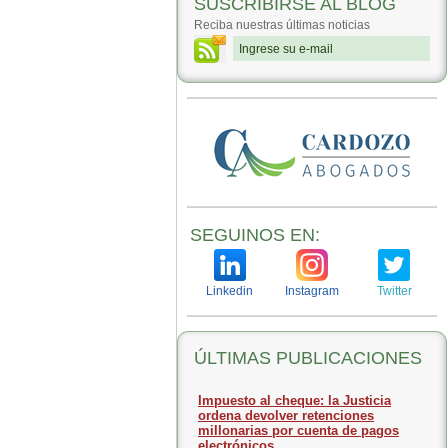
SUSCRIBIRSE AL BLOG
Reciba nuestras últimas noticias
SEGUINOS EN:
Linkedin
Instagram
Twitter
ÚLTIMAS PUBLICACIONES
Impuesto al cheque: la Justicia
ordena devolver retenciones
millonarias por cuenta de pagos
electrónicos