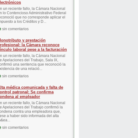
lectrónicos
n un reciente fallo, la Cámara Nacional
n lo Contencioso Administrativo Federal
econoció que no corresponde aplicar el
mpuesto a los Créditos y D...
sin comentarios
onotributo y prestación
rofesional: la Cámara reconoce
ínculo laboral pese a la facturación
n un reciente fallo, la Cámara Nacional
e Apelaciones del Trabajo, Sala IX,
onfirmó una sentencia que reconoció la
xistencia de una relació...
sin comentarios
lta médica comunicada y falta de
ontrol patronal: Se confirma
ondena al empleador
n un reciente fallo, la Cámara Nacional
e Apelaciones del Trabajo confirmó la
ondena contra una empleadora que,
ese a haber sido informada del alta
&ea...
sin comentarios