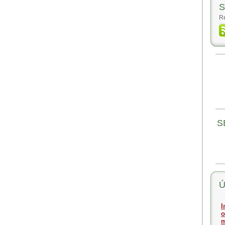
S
Re
S
Ú
I
o
m