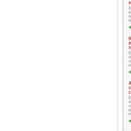
e
E
e
r
I
M
p
v
E
d
c
e
A
c
c
E
d
c
p
m