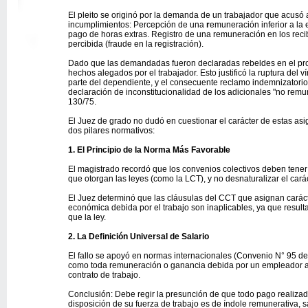
El pleito se originó por la demanda de un trabajador que acus
incumplimientos: Percepción de una
r
emuneración inferior a la 
pago de horas extras. Registro de una remuneración en los reci
percibida (fraude en la registración).
Dado que las demandadas fueron declaradas rebeldes en el proce
hechos alegados por el trabajador. Esto justificó la ruptura del v
parte del dependiente, y el consecuente reclamo indemnizatorio. 
declaración de inconstitucionalidad de los adicionales "no remu
130/75.
El Juez de grado no dudó en cuestionar el carácter de estas asi
dos pilares normativos:
1. El Principio de la Norma Más Favorable
El magistrado recordó que los convenios colectivos deben tener 
que otorgan las leyes (como la LCT), y no desnaturalizar el carác
El Juez determinó que las cláusulas del CCT que asignan carác
económica debida por el trabajo son inaplicables, ya que resul
que la ley.
2. La Definición Universal de Salario
El fallo se apoyó en normas internacionales (Convenio N° 95 de 
como toda remuneración o ganancia debida por un empleador a 
contrato de trabajo.
Conclusión: Debe regir la presunción de que todo pago realizado
disposición de su fuerza de trabajo es de índole remunerativa, 