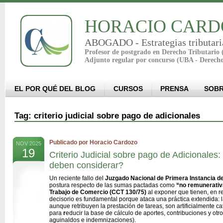
HORACIO CARD
ABOGADO - Estrategias tributari
Profesor de postgrado en Derecho Tributario
Adjunto regular por concurso (UBA - Derech
EL POR QUÉ DEL BLOG
CURSOS
PRENSA
SOBR
Tag: criterio judicial sobre pago de adicionales
Publicado por Horacio Cardozo
NOV 2025
19
Criterio Judicial sobre pago de Adicionale
deben considerar?
Un reciente fallo del
Juzgado Nacional de Primera Instancia de
postura respecto de las sumas pactadas como
“no remunerati
Trabajo de Comercio (CCT 130/75)
al exponer que tienen, en re
decisorio es fundamental porque ataca una práctica extendida: 
aunque retribuyen la prestación de tareas, son artificialmente 
para
r
educir la base de cálculo de aportes, contribuciones y otr
aguinaldos e indemnizaciones).