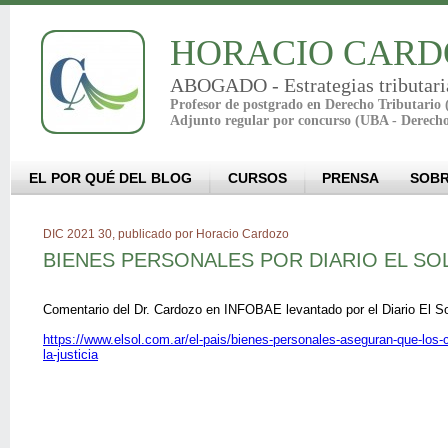
HORACIO CARD
ABOGADO - Estrategias tributari
Profesor de postgrado en Derecho Tributario
Adjunto regular por concurso (UBA - Derech
EL POR QUÉ DEL BLOG
CURSOS
PRENSA
SOBR
DIC 2021 30, publicado por Horacio Cardozo
BIENES PERSONALES POR DIARIO EL S
Comentario del Dr. Cardozo
en INFOBAE levantado por el
Diario El So
https://www.elsol.com.ar/el-pais/bienes-personales-aseguran-que-los-co
la-justicia