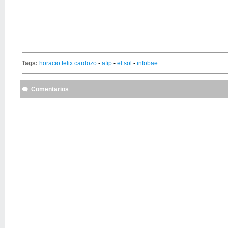
Tags:
horacio felix cardozo
-
afip
-
el sol
-
infobae
Comentarios