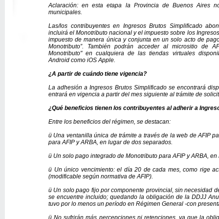
Aclaración: en esta etapa la Provincia de Buenos Aires no
municipales.
Las/los contribuyentes en Ingresos Brutos Simplificado abo
incluirá el Monotributo nacional y el impuesto sobre los Ingres
impuesto de manera única y conjunta en un solo acto de pago
Monotributo”. También podrán acceder al micrositio de AF
Monotributo" en cualquiera de las tiendas virtuales disponi
Android como iOS Apple.
¿A partir de cuándo tiene
vigencia
?
La adhesión a Ingresos Brutos Simplificado se encontrará disp
entrará en vigencia a partir del mes siguiente al trámite de solic
¿Qué beneficios tienen los contribuyentes al adherir a Ingre
Entre los beneficios del régimen, se destacan:
ü
Una ventanilla única de trámite a través de la web de AFIP par
para AFIP y ARBA, en lugar de dos separados.
ü
Un solo pago integrado de Monotributo para AFIP y ARBA, en 
ü
Un único vencimiento: el día 20 de cada mes, como rige ac
(modificable según normativa de AFIP).
ü
Un solo pago fijo por componente provincial, sin necesidad d
se encuentre incluido; quedando la obligación de la DDJJ Anua
tuvo por lo menos un período en Régimen General -con present
ü
No sufrirán más percepciones ni retenciones, ya que la obliga