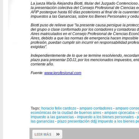
La jueza María Alejandra Biotti, titular del Juzgado Contencioso
la presentación colectiva del Consejo Profesional de Ciencias 
AFIP postergue hasta 60 días posteriores al final de la cuarente
impuestos a las Ganancias, sobre los Bienes Personales y cedula
Biotti puso de relieve que "la presente causa persigue la protecc
del grupo o clase conformado por los contadores y contadoras
Aires matriculados en el Consejo Profesional de Ciencias Eco
Aires, debido a que las normas de emergencia hacen imposible 
profesión, puedan cumplir sin incurrir en responsabilidad profe
exigidas".
Independientemente de lo que se termine resolviendo, recorda
plazo para presentar DDJJ, por los mencionados impuestos, entr
corriente año.
Fuente:
www.iprofesional.com
Tags:
horacio felix cardozo
-
amparo contadores
-
amparo consej
económicas de la ciudad de buenos aires
-
amparo cpcecaba
-
impuesto a las ganancias
-
impuesto a los bienes personales
-
p
las ganancias
-
plazo presentación ddjj impuesto a los bienes p