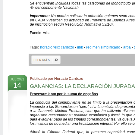
Se encuentran incluidas todas las categorías de Monotributo (
-0- del componente Nacional).
Importante:
No podrán solicitar la adhesión quienes sean
con
en CABA y realicen su actividad en Provincia de Buenos Aires (
de inscripción según Resolución Normativa 53/10)
.
Fuente: Arba
Tags:
horacio felix cardozo
-
iibb
-
regimen simplificado
-
arba
-
Publicado por Horacio Cardozo
JUL 2021
14
GANANCIAS: LA DECLARACIÓN JURADA
Procesamiento por la suma de engaños
La conducta del contribuyente no se limitó a la presentación d
Impuesto a las Ganancias en “cero”, ni a la omisión de presenta
a la Ganancia Mínima Presunta, sino que ha utilizado diversa
organismo recaudador su realidad económica y fiscal, lo que r
para evadir el pago de los tributos correspondientes, ya que l
los mismos de no mediar una fiscalización integral. Por ello se 
Afirmó la Cámara Federal que, la presunta capacidad contr