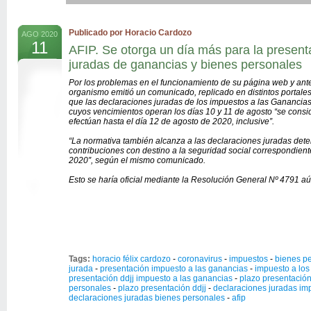
Publicado por Horacio Cardozo
AGO 2020
11
AFIP. Se otorga un día más para la present
juradas de ganancias y bienes personales
Por los problemas en el funcionamiento de su página web y ant
organismo emitió un comunicado, replicado en distintos portales 
que las declaraciones juradas de los impuestos a las Ganancia
cuyos vencimientos operan los días 10 y 11 de agosto “se consi
efectúan hasta el día 12 de agosto de 2020, inclusive”.
“La normativa también alcanza a las declaraciones juradas dete
contribuciones con destino a la seguridad social correspondient
2020″, según el mismo comunicado.
Esto se haría oficial mediante la Resolución General Nº 4791 aún
Tags:
horacio félix cardozo
-
coronavirus
-
impuestos
-
bienes p
jurada
-
presentación impuesto a las ganancias
-
impuesto a los
presentación ddjj impuesto a las ganancias
-
plazo presentación
personales
-
plazo presentación ddjj
-
declaraciones juradas im
declaraciones juradas bienes personales
-
afip