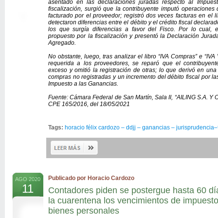
asentado en las declaraciones juradas respecto al Impues
fiscalización, surgió que la contribuyente imputó operacione
facturado por el proveedor; registró dos veces facturas en el 
detectaron diferencias entre el débito y el crédito fiscal declara
los que surgía diferencias a favor del Fisco. Por lo cual, e
propuesto por la fiscalización y presentó la Declaración Jurada
Agregado.
No obstante, luego, tras analizar el libro “IVA Compras” e “IVA
requerida a los proveedores, se reparó que el contribuyen
exceso y omitió la registración de otras; lo que derivó en una 
compras no registradas y un incremento del débito fiscal por la
Impuesto a las Ganancias.
Fuente: Cámara Federal de San Martín, Sala II, “AILING S.A.
CPE 165/2016, del 18/05/2021
Tags:
horacio félix cardozo – ddjj – ganancias – jurisprudencia–fa
Publicado por Horacio Cardozo
AGO 2020
11
Contadores piden se postergue hasta 60 días
la cuarentena los vencimientos de impuesto
bienes personales