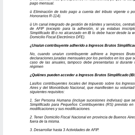
pago mensual.
ü
Eliminación de todo pago a cuenta del tributo vigente o por
Honorarios R-114).
ü
Un canal integrado de gestión de trámites y servicios, central
de AFIP (excepto para la adhesión, si ya estabas inscript
Simplificado IB o no alcanzado en IB lo debe hacer desde la w
Domicilio Fiscal Electrónico DFE).
¿Una/un contribuyente adherido a Ingresos Brutos Simplific
No, cuando una/un contribuyente adhiere a Ingresos Bruto
declaraciones juradas mensuales por los períodos en los que s
caso de las anuales, tampoco debe presentarlas si durante to
régimen
¿Quiénes pueden acceder a Ingresos Brutos
Simplificado
(IB
Las/los contribuyentes locales del Impuesto sobre los Ingres
Aires y del Monotributo Nacional, que manifiesten su voluntad
siguientes requisitos:
1. Ser Persona Humana (incluye sucesiones indivisas) que s
Simplificado para Pequeños Contribuyentes (RS) previsto en
modificaciones y sus modificaciones.
2. Tener Domicilio Fiscal Nacional en provincia de Buenos Aires
fuera de la misma.
3. Desarrollar hasta 3 Actividades de AFIP.