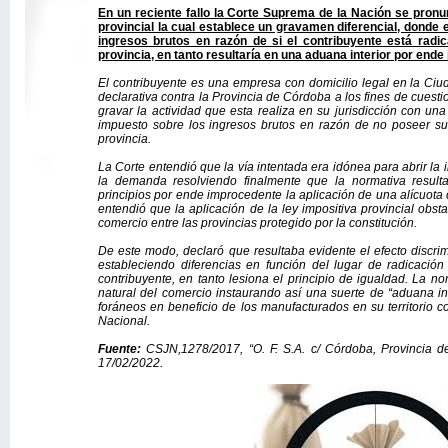
En un reciente fallo la Corte Suprema de la Nación se pronu
provincial la cual establece un gravamen diferencial, donde e
ingresos brutos en razón de si el contribuyente está radic
provincia, en tanto resultaría en una aduana interior por ende 
El contribuyente es una empresa con domicilio legal en la Ciu
declarativa contra la Provincia de Córdoba a los fines de cuest
gravar la actividad que esta realiza en su jurisdicción con una
impuesto sobre los ingresos brutos en razón de no poseer su
provincia.
La Corte entendió que la vía intentada era idónea para abrir la 
la demanda resolviendo finalmente que la normativa resulta
principios por ende improcedente la aplicación de una alícuota 
entendió que la aplicación de la ley impositiva provincial obsta
comercio entre las provincias protegido por la constitución.
De este modo, declaró que resultaba evidente el efecto discrimi
estableciendo diferencias en función del lugar de radicación
contribuyente, en tanto lesiona el principio de igualdad. La nor
natural del comercio instaurando así una suerte de “aduana int
foráneos en beneficio de los manufacturados en su territorio c
Nacional.
Fuente:
CSJN,1278/2017, “O. F. S.A. c/ Córdoba, Provincia de 
17/02/2022.