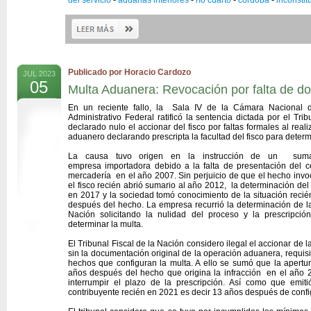
del servicio
-
aduanas interiores
-
río cuarto
-
córdoba
-
inconstit
Publicado por Horacio Cardozo
JUL 2023
05
Multa Aduanera: Revocación por falta de do
En un reciente fallo, la Sala IV de la Cámara Nacional 
Administrativo Federal ratificó la sentencia dictada por el Tr
declarado nulo el accionar del fisco por faltas formales al real
aduanero declarando prescripta la facultad del fisco para determ
La causa tuvo origen en la instrucción de un sum
empresa importadora debido a la falta de presentación del c
mercadería en el año 2007. Sin perjuicio de que el hecho invoc
el fisco recién abrió sumario al año 2012, la determinación del p
en 2017 y la sociedad tomó conocimiento de la situación reci
después del hecho. La empresa recurrió la determinación de la 
Nación solicitando la nulidad del proceso y la prescripció
determinar la multa.
El Tribunal Fiscal de la Nación considero ilegal el accionar de l
sin la documentación original de la operación aduanera, requis
hechos que configuran la multa. A ello se sumó que la apertu
años después del hecho que origina la infracción en el año 2
interrumpir el plazo de la prescripción. Así como que emiti
contribuyente recién en 2021 es decir 13 años después de conf