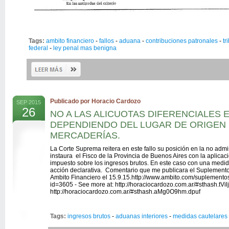
Tags:
ambito financiero
-
fallos
-
aduana
-
contribuciones patronales
-
tr
federal
-
ley penal mas benigna
Publicado por Horacio Cardozo
SEP 2015
26
NO A LAS ALICUOTAS DIFERENCIALES
DEPENDIENDO DEL LUGAR DE ORIGEN 
MERCADERÍAS.
La Corte Suprema reitera en este fallo su posición en la no adm
instaura el Fisco de la Provincia de Buenos Aires con la aplicaci
impuesto sobre los ingresos brutos. En este caso con una medid
acción declarativa.
Comentario que me publicara el Suplemento
Ambito Financiero el 15.9.15.http://www.ambito.com/suplemento
id=3605 - See more at: http://horaciocardozo.com.ar/#sthash.tVilj
http://horaciocardozo.com.ar/#sthash.aMg0O9hm.dpuf
Tags:
ingresos brutos
-
aduanas interiores
-
medidas cautelares