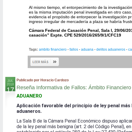
Al mismo tiempo, el entorpecimiento de la investigació
es la misma imputación penal investigada en otro caso, 
evidencia el propósito de entorpecer la investigación p
ingreso irregular de mercadería a plaza se habría frustr
Cámara Federal de Casación Penal, Sala I, 29/06/201
casación” Expte. CPE 529/2016/265/9/1/CFC19
Tags:
ambito financiero
-
fallos
-
aduana
-
delitos aduaneros
-
ca
Publicado por Horacio Cardozo
JUL
2018
Reseña Informativa de Fallos: Ámbito Financie
17
ADUANERO
Aplicación favorable del principio de ley penal más 
aduaneros.
La Sala B de la Cámara Penal Económico dispuso aplicar 
de la ley penal más benigna (art. 2 del Código Penal), en