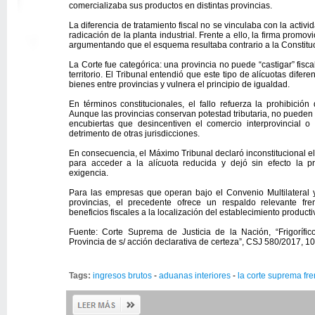
comercializaba sus productos en distintas provincias.
La diferencia de tratamiento fiscal no se vinculaba con la activi
radicación de la planta industrial. Frente a ello, la firma promov
argumentando que el esquema resultaba contrario a la Constitu
La Corte fue categórica: una provincia no puede “castigar” fis
territorio. El Tribunal entendió que este tipo de alícuotas difere
bienes entre provincias y vulnera el principio de igualdad.
En términos constitucionales, el fallo refuerza la prohibición
Aunque las provincias conservan potestad tributaria, no pueden 
encubiertas que desincentiven el comercio interprovincial o
detrimento de otras jurisdicciones.
En consecuencia, el Máximo Tribunal declaró inconstitucional e
para acceder a la alícuota reducida y dejó sin efecto la p
exigencia.
Para las empresas que operan bajo el Convenio Multilateral y
provincias, el precedente ofrece un respaldo relevante f
beneficios fiscales a la localización del establecimiento producti
Fuente: Corte Suprema de Justicia de la Nación, “Frigorífic
Provincia de s/ acción declarativa de certeza”, CSJ 580/2017, 1
Tags:
ingresos brutos
-
aduanas interiores
-
la corte suprema fre