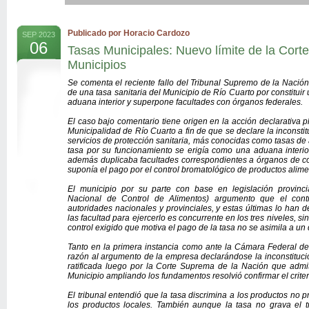
Publicado por Horacio Cardozo
SEP 2023
06
Tasas Municipales: Nuevo límite de la Corte
Municipios
Se comenta el reciente fallo del Tribunal Supremo de la Nación
de una tasa sanitaria del Municipio de Río Cuarto por constitu
aduana interior y superpone facultades con órganos federales.
El caso bajo comentario tiene origen en la acción declarativa 
Municipalidad de Río Cuarto a fin de que se declare la inconstit
servicios de protección sanitaria, más conocidas como tasas de
tasa por su funcionamiento se erigía como una aduana interior
además duplicaba facultades correspondientes a órganos de con
suponía el pago por el control bromatológico de productos alimen
El municipio por su parte con base en legislación provinci
Nacional de Control de Alimentos) argumento que el contr
autoridades nacionales y provinciales, y estas últimas lo han 
las facultad para ejercerlo es concurrente en los tres niveles, si
control exigido que motiva el pago de la tasa no se asimila a un
Tanto en la primera instancia como ante la Cámara Federal de
razón al argumento de la empresa declarándose la inconstitucio
ratificada luego por la Corte Suprema de la Nación que admit
Municipio ampliando los fundamentos resolvió confirmar el criteri
El tribunal entendió que la tasa discrimina a los productos no p
los productos locales. También aunque la tasa no grava el 