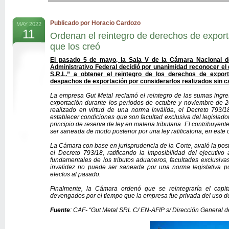
Publicado por Horacio Cardozo
MAY 2022
11
Ordenan el reintegro de derechos de expor
que los creó
El pasado 5 de mayo, la Sala V de la Cámara Nacional d
Administrativo Federal decidió por unanimidad reconocer el
S.R.L.” a obtener el reintegro de los derechos de exporta
despachos de exportación por considerarlos realizados sin c
La empresa Gut Metal reclamó el reintegro de las sumas ing
exportación durante los períodos de octubre y noviembre de
realizado en virtud de una norma inválida, el Decreto 793/1
establecer condiciones que son facultad exclusiva del legislador
principio de reserva de ley en materia tributaria. El contribuyen
ser saneada de modo posterior por una ley ratificatoria, en este
La Cámara con base en jurisprudencia de la Corte, avaló la post
el Decreto 793/18, ratificando la imposibilidad del ejecutivo
fundamentales de los tributos aduaneros, facultades exclusiv
invalidez no puede ser saneada por una norma legislativa p
efectos al pasado.
Finalmente, la Cámara ordenó que se reintegraría el capita
devengados por el tiempo que la empresa fue privada del uso de
Fuente
: CAF-
“Gut Metal SRL C/ EN-AFIP s/ Dirección General de