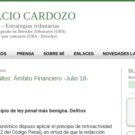
CIO CARDOZO
Estrategias tributarias
stgrado en Derecho Tributario (UBA)
r por concurso (UBA - Derecho)
SOS
PRENSA
SOBRE MÍ
ENLACES
NOVEDADES L
B
dozo
los: Ámbito Financiero -Julio 18-
Bus
ipio de ley penal más benigna. Delitos
nómico dispuso aplicar el principio de retroactividad
 2 del Código Penal), en virtud de que la redacción