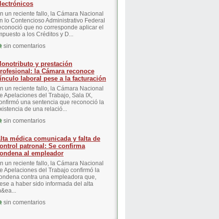
lectrónicos
n un reciente fallo, la Cámara Nacional
n lo Contencioso Administrativo Federal
econoció que no corresponde aplicar el
mpuesto a los Créditos y D...
sin comentarios
onotributo y prestación
rofesional: la Cámara reconoce
ínculo laboral pese a la facturación
n un reciente fallo, la Cámara Nacional
e Apelaciones del Trabajo, Sala IX,
onfirmó una sentencia que reconoció la
xistencia de una relació...
sin comentarios
lta médica comunicada y falta de
ontrol patronal: Se confirma
ondena al empleador
n un reciente fallo, la Cámara Nacional
e Apelaciones del Trabajo confirmó la
ondena contra una empleadora que,
ese a haber sido informada del alta
&ea...
sin comentarios