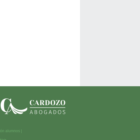
ión alumnos
|