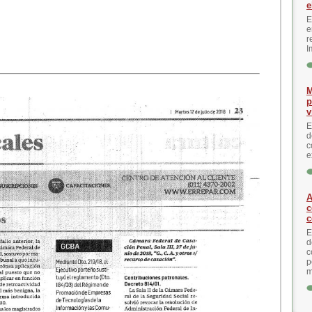
e
E
e
r
I
M
p
v
E
d
c
e
A
c
c
E
d
c
p
m