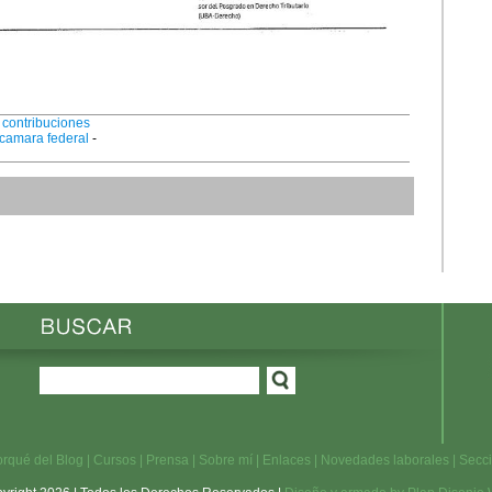
-
contribuciones
camara federal
-
orqué del Blog
|
Cursos
|
Prensa
|
Sobre mí
|
Enlaces
|
Novedades laborales
|
Secc