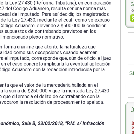
de la Ley 27.430 (Reforma Tributaria), en comparación
S
947 del Código Aduanero, resulta ser una norma más
Re
cesal del imputado. Para así decidir, los magistrados
0 de la Ley 27.430, mediante el cual -como se expuso-
l Código Aduanero, elevando a $500.000 la condición
llos supuestos de contrabando previstos en los
el mencionado plexo normativo.
n forma unánime que atento la naturaleza que
legalidad como sus excepciones cuando acarrean
 el imputado, corresponde que, aún de oficio, el juez
en el caso concreto implicaría la eventual aplicación
ódigo Aduanero con la redacción introducida por la
S
nta que el valor de la mercadería hallada en el
 a la suma de $250.000 y que la mentada Ley 27.430
 que diferencia el delito de contrabando con la
revocaron la resolución de procesamiento apelada.
Ú
onómico, Sala B, 23/02/2018, "P.M. s/ Infracción
I
o
m