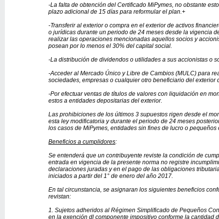
-La falta de obtención del Certificado MiPymes, no obstante est
plazo adicional de 15 días para reformular el plan.+
-Transferir al exterior o compra en el exterior de activos financ
o jurídicas durante un periodo de 24 meses desde la vigencia d
realizar las operaciones mencionadas aquellos socios y accioni
posean por lo menos el 30% del capital social.
-La distribución de dividendos o utilidades a sus accionistas o s
-Acceder al Mercado Único y Libre de Cambios (MULC) para real
sociedades, empresas o cualquier otro beneficiario del exterior 
-Por efectuar ventas de títulos de valores con liquidación en mo
estos a entidades depositarias del exterior.
Las prohibiciones de los últimos 3 supuestos rigen desde el mo
esta ley modificatoria y durante el periodo de 24 meses posteri
los casos de MiPymes, entidades sin fines de lucro o pequeños 
Beneficios a cumplidores
:
Se entenderá que un contribuyente reviste la condición de cum
entrada en vigencia de la presente norma no registre incumplim
declaraciones juradas y en el pago de las obligaciones tributari
iniciados a partir del 1° de enero del año 2017.
En tal circunstancia, se asignaran los siguientes beneficios conf
revistan:
1. Sujetos adheridos al Régimen Simplificado de Pequeños Contr
en la exención dl componente impositivo conforme la cantidad d