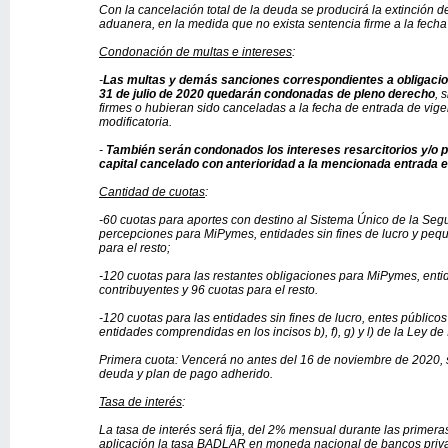
Con la cancelación total de la deuda se producirá la extinción de
aduanera, en la medida que no exista sentencia firme a la fecha
Condonación de multas e intereses
:
-
Las multas y demás sanciones correspondientes a obligaci
31 de julio de 2020 quedarán condonadas de pleno derecho
, 
firmes o hubieran sido canceladas a la fecha de entrada de vige
modificatoria.
-
También serán condonados los intereses resarcitorios y/o p
capital cancelado con anterioridad a la mencionada entrada e
Cantidad de cuotas
:
-60 cuotas para aportes con destino al Sistema Único de la Seg
percepciones para MiPymes, entidades sin fines de lucro y peq
para el resto;
-120 cuotas para las restantes obligaciones para MiPymes, enti
contribuyentes y 96 cuotas para el resto.
-120 cuotas para las entidades sin fines de lucro, entes públicos 
entidades comprendidas en los incisos b), f), g) y l) de la Ley d
Primera cuota: Vencerá no antes del 16 de noviembre de 2020, s
deuda y plan de pago adherido.
Tasa de interés
:
La tasa de interés será fija, del 2% mensual durante las primera
aplicación la tasa BADLAR en moneda nacional de bancos priv