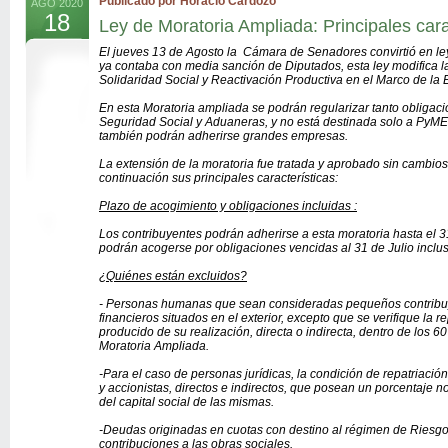
Publicado por Horacio Cardozo
AGO 2020
18
Ley de Moratoria Ampliada: Principales cara
El jueves 13 de Agosto la Cámara de Senadores convirtió en ley
ya contaba con media sanción de Diputados, esta ley modifica l
Solidaridad Social y Reactivación Productiva en el Marco de la
En esta Moratoria ampliada se podrán regularizar tanto obligaci
Seguridad Social y Aduaneras, y no está destinada solo a PyME
también podrán adherirse grandes empresas.
La extensión de la moratoria fue tratada y aprobado sin cambio
continuación sus principales características:
Plazo de acogimiento y obligaciones incluidas :
Los contribuyentes podrán adherirse a esta moratoria hasta el 3
podrán acogerse por obligaciones vencidas al 31 de Julio inclus
¿Quiénes están excluidos?
- Personas humanas que sean consideradas pequeños contribu
financieros situados en el exterior, excepto que se verifique la 
producido de su realización, directa o indirecta, dentro de los 6
Moratoria Ampliada.
-Para el caso de personas jurídicas, la condición de repatriació
y accionistas, directos e indirectos, que posean un porcentaje no 
del capital social de las mismas.
-Deudas originadas en cuotas con destino al régimen de Riesgos
contribuciones a las obras sociales.