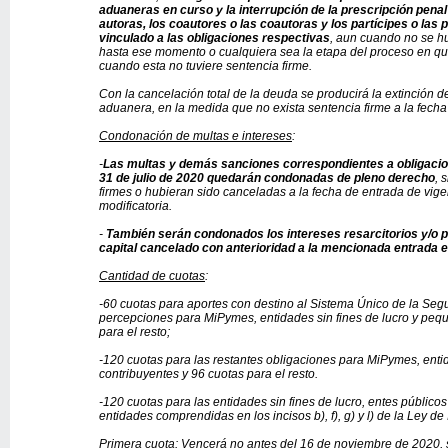
aduaneras en curso y la interrupción de la prescripción penal
autoras, los coautores o las coautoras y los partícipes o las p
vinculado a las obligaciones respectivas
, aun cuando no se h
hasta ese momento o cualquiera sea la etapa del proceso en qu
cuando esta no tuviere sentencia firme.
Con la cancelación total de la deuda se producirá la extinción de
aduanera, en la medida que no exista sentencia firme a la fecha
Condonación de multas e intereses
:
-
Las multas y demás sanciones correspondientes a obligaci
31 de julio de 2020 quedarán condonadas de pleno derecho
, 
firmes o hubieran sido canceladas a la fecha de entrada de vige
modificatoria.
-
También serán condonados los intereses resarcitorios y/o p
capital cancelado con anterioridad a la mencionada entrada e
Cantidad de cuotas
:
-60 cuotas para aportes con destino al Sistema Único de la Seg
percepciones para MiPymes, entidades sin fines de lucro y peq
para el resto;
-120 cuotas para las restantes obligaciones para MiPymes, enti
contribuyentes y 96 cuotas para el resto.
-120 cuotas para las entidades sin fines de lucro, entes públicos 
entidades comprendidas en los incisos b), f), g) y l) de la Ley d
Primera cuota: Vencerá no antes del 16 de noviembre de 2020, s