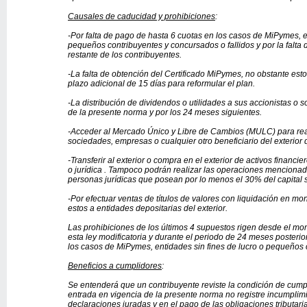
Causales de caducidad y prohibiciones
:
-Por falta de pago de hasta 6 cuotas en los casos de MiPymes, en
pequeños contribuyentes y concursados o fallidos y por la falta 
restante de los contribuyentes.
-La falta de obtención del Certificado MiPymes, no obstante est
plazo adicional de 15 días para reformular el plan.
-La distribución de dividendos o utilidades a sus accionistas o 
de la presente norma y por los 24 meses siguientes.
-Acceder al Mercado Único y Libre de Cambios (MULC) para real
sociedades, empresas o cualquier otro beneficiario del exterior 
-Transferir al exterior o compra en el exterior de activos financ
o jurídica . Tampoco podrán realizar las operaciones mencionad
personas jurídicas que posean por lo menos el 30% del capital s
-Por efectuar ventas de títulos de valores con liquidación en mo
estos a entidades depositarias del exterior.
Las prohibiciones de los últimos 4 supuestos rigen desde el mo
esta ley modificatoria y durante el periodo de 24 meses posteri
los casos de MiPymes, entidades sin fines de lucro o pequeños 
Beneficios a cumplidores
:
Se entenderá que un contribuyente reviste la condición de cum
entrada en vigencia de la presente norma no registre incumplim
declaraciones juradas y en el pago de las obligaciones tributari