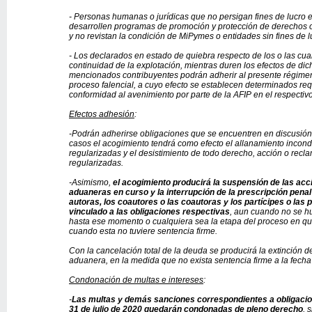
- Personas humanas o jurídicas que no persigan fines de lucro en
desarrollen programas de promoción y protección de derechos o 
y no revistan la condición de MiPymes o entidades sin fines de l
- Los declarados en estado de quiebra respecto de los o las cua
continuidad de la explotación, mientras duren los efectos de dic
mencionados contribuyentes podrán adherir al presente régimen 
proceso falencial, a cuyo efecto se establecen determinados req
conformidad al avenimiento por parte de la AFIP en el respectivo
Efectos adhesión
:
-Podrán adherirse obligaciones que se encuentren en discusión 
casos el acogimiento tendrá como efecto el allanamiento incondi
regularizadas y el desistimiento de todo derecho, acción o recl
regularizadas.
-Asimismo,
el acogimiento producirá la suspensión de las acc
aduaneras en curso y la interrupción de la prescripción penal
autoras, los coautores o las coautoras y los partícipes o las p
vinculado a las obligaciones respectivas
, aun cuando no se h
hasta ese momento o cualquiera sea la etapa del proceso en qu
cuando esta no tuviere sentencia firme.
Con la cancelación total de la deuda se producirá la extinción de
aduanera, en la medida que no exista sentencia firme a la fecha
Condonación de multas e intereses
:
-
Las multas y demás sanciones correspondientes a obligaci
31 de julio de 2020 quedarán condonadas de pleno derecho
, 