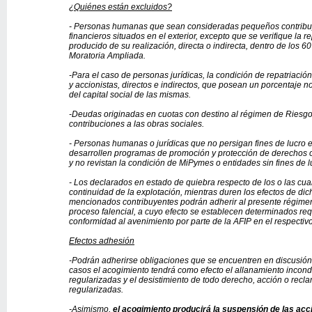
¿Quiénes están excluidos?
- Personas humanas que sean consideradas pequeños contribu
financieros situados en el exterior, excepto que se verifique la 
producido de su realización, directa o indirecta, dentro de los 6
Moratoria Ampliada.
-Para el caso de personas jurídicas, la condición de repatriació
y accionistas, directos e indirectos, que posean un porcentaje no 
del capital social de las mismas.
-Deudas originadas en cuotas con destino al régimen de Riesgos
contribuciones a las obras sociales.
- Personas humanas o jurídicas que no persigan fines de lucro en
desarrollen programas de promoción y protección de derechos o 
y no revistan la condición de MiPymes o entidades sin fines de l
- Los declarados en estado de quiebra respecto de los o las cua
continuidad de la explotación, mientras duren los efectos de dic
mencionados contribuyentes podrán adherir al presente régimen 
proceso falencial, a cuyo efecto se establecen determinados req
conformidad al avenimiento por parte de la AFIP en el respectivo
Efectos adhesión
-Podrán adherirse obligaciones que se encuentren en discusión 
casos el acogimiento tendrá como efecto el allanamiento incondi
regularizadas y el desistimiento de todo derecho, acción o recl
regularizadas.
-Asimismo,
el acogimiento producirá la suspensión de las acc