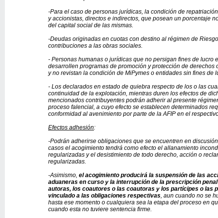
-Para el caso de personas jurídicas, la condición de repatriació
y accionistas, directos e indirectos, que posean un porcentaje no 
del capital social de las mismas.
-Deudas originadas en cuotas con destino al régimen de Riesgos
contribuciones a las obras sociales.
- Personas humanas o jurídicas que no persigan fines de lucro en
desarrollen programas de promoción y protección de derechos o 
y no revistan la condición de MiPymes o entidades sin fines de l
- Los declarados en estado de quiebra respecto de los o las cua
continuidad de la explotación, mientras duren los efectos de dic
mencionados contribuyentes podrán adherir al presente régimen 
proceso falencial, a cuyo efecto se establecen determinados req
conformidad al avenimiento por parte de la AFIP en el respectivo
Efectos adhesión
:
-Podrán adherirse obligaciones que se encuentren en discusión 
casos el acogimiento tendrá como efecto el allanamiento incondi
regularizadas y el desistimiento de todo derecho, acción o recl
regularizadas.
-Asimismo,
el acogimiento producirá la suspensión de las acc
aduaneras en curso y la interrupción de la prescripción penal
autoras, los coautores o las coautoras y los partícipes o las p
vinculado a las obligaciones respectivas
, aun cuando no se h
hasta ese momento o cualquiera sea la etapa del proceso en qu
cuando esta no tuviere sentencia firme.