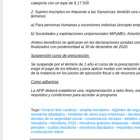
categoría con un tope de $ 17.500
2. Sujetos inscriptos en Impuesto a las Ganancias: tendrán una 
términos
a) Para personas humanas y sucesiones indivisas (excepto emp
b) Sociedades y explotaciones unipersonales MiPyMEs: Amortiz
Ambos beneficios se aplicaran en las declaraciones juradas corr
finalizados con posterioridad al 30 de diciembre de 2020.
Suspensión curso de prescripción:
Se suspende por el término de 1 año el curso de la prescripción
exigir el pago de los tributos y para aplicar multas con relación
de la instancia en los juicios de ejecución fiscal o de recursos ju
Como adherirse
:
La AFIP deberá establecer una reglamentación a tales fines, es
requisitos y condiciones para acceder al programa
Tags:
horacio felix cardozo
-
amplia moratoria
-
régimen de regu
moratoria diputados
-
medidas de alivio para empresas
-
deudas
deudas de la seguridad social
-
condonación deudas
-
detalles 
moratoria
-
moratoria 2020
-
moratoria grandes empresas
-
deta
penales
-
cuotas moratoria
-
moratoria diputados
-
requisitos mo
condonación intere