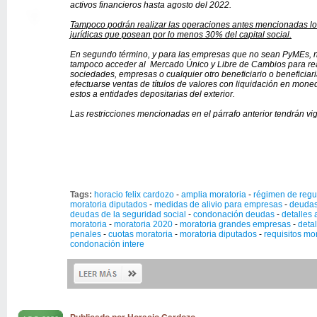
activos financieros hasta agosto del 2022.
Tampoco podrán realizar las operaciones antes mencionadas los
jurídicas que posean por lo menos 30% del capital social.
En segundo término, y para las empresas que no sean PyMEs, no
tampoco acceder al Mercado Único y Libre de Cambios para rea
sociedades, empresas o cualquier otro beneficiario o beneficiar
efectuarse ventas de títulos de valores con liquidación en mone
estos a entidades depositarias del exterior.
Las restricciones mencionadas en el párrafo anterior tendrán vi
Tags:
horacio felix cardozo
-
amplia moratoria
-
régimen de regu
moratoria diputados
-
medidas de alivio para empresas
-
deudas
deudas de la seguridad social
-
condonación deudas
-
detalles 
moratoria
-
moratoria 2020
-
moratoria grandes empresas
-
deta
penales
-
cuotas moratoria
-
moratoria diputados
-
requisitos mo
condonación intere