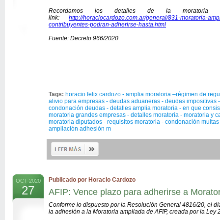
Recordamos los detalles de la moratoria 
link:
http://horaciocardozo.com.ar/general/831-moratoria-ampli
contribuyentes-podran-adherirse-hasta.html
Fuente: Decreto 966/2020
Tags:
horacio felix cardozo - amplia moratoria –régimen de reg
alivio para empresas - deudas aduaneras - deudas impositivas -
condonación deudas - detalles amplia moratoria - en que consist
moratoria grandes empresas - detalles moratoria - moratoria y c
moratoria diputados - requisitos moratoria - condonación multas
ampliación adhesión m
Publicado por Horacio Cardozo
OCT 2020
27
AFIP: Vence plazo para adherirse a Morator
Conforme lo dispuesto por la Resolución General 4816/20, el dí
la adhesión a la Moratoria ampliada de AFIP, creada por la Ley 