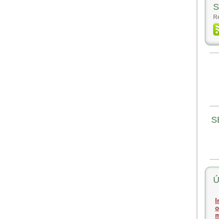
S
Re
S
Ú
I
o
m