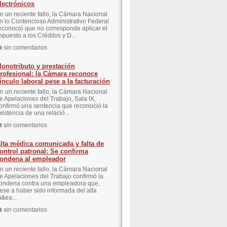
lectrónicos
n un reciente fallo, la Cámara Nacional
n lo Contencioso Administrativo Federal
econoció que no corresponde aplicar el
mpuesto a los Créditos y D...
sin comentarios
onotributo y prestación
rofesional: la Cámara reconoce
ínculo laboral pese a la facturación
n un reciente fallo, la Cámara Nacional
e Apelaciones del Trabajo, Sala IX,
onfirmó una sentencia que reconoció la
xistencia de una relació...
sin comentarios
lta médica comunicada y falta de
ontrol patronal: Se confirma
ondena al empleador
n un reciente fallo, la Cámara Nacional
e Apelaciones del Trabajo confirmó la
ondena contra una empleadora que,
ese a haber sido informada del alta
&ea...
sin comentarios