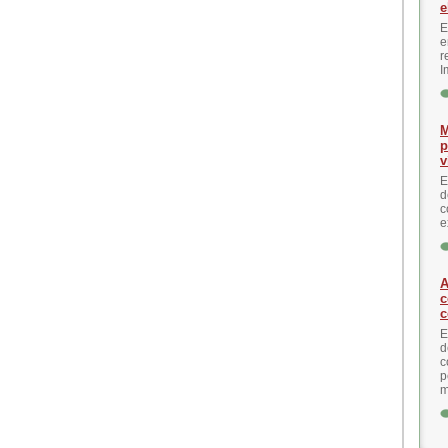
e
E
e
r
I
M
p
v
E
d
c
e
A
c
c
E
d
c
p
m